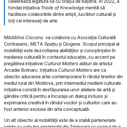
celebrează legătura sa cu orașul de baștină. În 2022, a
fondat inițiativa
Trade of Knowledge
menită să
faciliteze colaborările dintre artiști, lucrători culturali și
toți cei interesați de arte.
Mădălina Ciocanu
va colabora cu Asociația Culturală
Contrasens, META Spațiu și Diogene. Scopul principal al
mobilității este dezvoltarea abilităților și cunoștințelor în
medierea culturală în contextul educației, cu accent pe
pregătirea inițiativei
Cultural Matters
alături de artistul
Arcadie Botnaru. Inițiativa
Cultural Matters
are ca
obiectiv aducerea artei contemporane în rândul tinerilor din
mediul rural din Moldova, prin intermediul medierii culturale.
Inițiativa constă în desfășurarea unor ateliere de artă și
gândire critică pentru a încuraja un dialog inclusiv și
exprimarea creativă în rândul vocilor și culturilor care au
fost anterior excluse din arta conceptuală.
Un alt obiectiv al mobilității este de a stabili parteneriate
solide cu cele trei organizații din Timișoara cu scopul de a