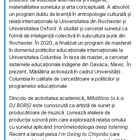
materialitatea sunetului și arta conceptuală. A absolvit
un program dublu de licență în antropologie culturală și
relații internaționale la Universitatea din Rochester și
Universitatea Oxford. A studiat și cercetat sunetul ca
formă de inteligență colectivă în subcultura punk din
Rochester. În 2020, a finalizat un program de masterat
în domeniul politicilor educaționale internaționale la
Universitatea Columbia. În teza de master, a cercetat
sistemele educaționale indigene din Oaxaca, Mexic. În
prezent, Mădălina activează în cadrul Universității
Columbia în calitate de cercetătoare a politicilor și
programelor educaționale.
Dincolo de activitatea academică,
Mădălina (a.k.a.
DJ BORȘ)
este cunoscută ca artistă de sunet și
producătoare de muzică. Livrează ateliere de
producție sonoră prin care explorează relația omului
cu sunetul aplicând (non)metodologia
deep listening
.
Recent a lansat piesa
I'm Going to Chișinău
care