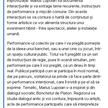
improvizație. Marius Lupoian va documenta
interacțiunile și va extrage teme recurente, instrucțiuni
de performance și mișcări comune. Din aceste
interacțiuni se va contura o hartă de conținuturi și
forme artistice ce vor alimenta structura unui
eveniment hibrid - între spectacol, atelier și instalație
umană.
Performance-ul colectiv pe care-l va pregăti pornește
de la ideea unui banchet, sau a unei cine cu jocuri, într-
un spațiu cultural public. Totul va fi pregătit ca un set
de instrucțiuni de regie, puse în scenă simultan, prin
performerii pe care îi voi pregăti, ca un dineu în timp
real. Publicul participă cum ar participa în mod normal,
dar pe parcurs, vizitatorul se prinde că face parte dintr-
un performance intenționat, care îl invită și pe el să se
exprime. Tematic, Marius Lupoian s-a inspirat și din
dialogul socratic
Banchetul
de Platon. Regizorul va
studia dialogul antic și voi contura, împreună cu artiștii,
acte de performance participativ care să interpreteze