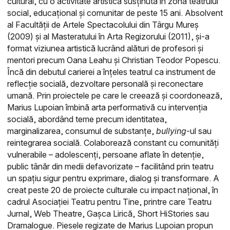
cultural, cu o activitate artistică susținută în zona teatrului
social, educațional și comunitar de peste 15 ani. Absolvent
al Facultății de Artele Spectacolului din Târgu Mureș
(2009) și al Masteratului în Arta Regizorului (2011), și-a
format viziunea artistică lucrând alături de profesori și
mentori precum Oana Leahu și Christian Teodor Popescu.
Încă din debutul carierei a înțeles teatrul ca instrument de
reflecție socială, dezvoltare personală și reconectare
umană. Prin proiectele pe care le creează și coordonează,
Marius Lupoian îmbină arta performativă cu intervenția
socială, abordând teme precum identitatea,
marginalizarea, consumul de substanțe,
bullying
-ul sau
reintegrarea socială. Colaborează constant cu comunități
vulnerabile – adolescenți, persoane aflate în detenție,
public tânăr din medii defavorizate – facilitând prin teatru
un spațiu sigur pentru exprimare, dialog și transformare. A
creat peste 20 de proiecte culturale cu impact național, în
cadrul Asociației Teatru pentru Tine, printre care Teatru
Jurnal, Web Theatre, Gașca Lirică, Short HiStories sau
Dramalogue. Piesele regizate de Marius Lupoian propun