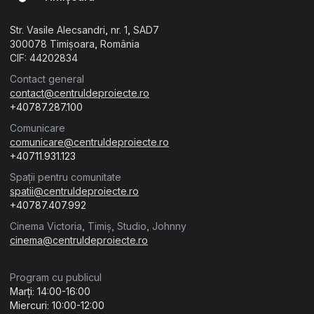
Str. Vasile Alecsandri, nr. 1, SAD7
300078 Timișoara, România
CIF: 44202834
Contact general
contact@centruldeproiecte.ro
+40787.287.100
Comunicare
comunicare@centruldeproiecte.ro
+40711.931.123
Spații pentru comunitate
spatii@centruldeproiecte.ro
+40787.407.992
Cinema Victoria, Timiș, Studio, Johnny
cinema@centruldeproiecte.ro
Program cu publicul
Marți: 14:00-16:00
Miercuri: 10:00-12:00