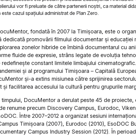
elierului vor fi preluate de către partenerii noștri, ca material di
 este cazul spațiului administrat de Plan Zero.
ocuMentor, fondată în 2007 la Timișoara, este o organ
ă dedicată promovării filmului documentar și educației
plorarea zonelor hibride ce îmbină documentarul cu ani
rme fluide de expresie, strâns legate de evoluția tehn
 redefinește constant limitele limbajului cinematografic.
andemiei și al programului Timișoara – Capitală Europe
cuMentor și-a extins misiunea către sprijinirea sectorulu
și facilitarea accesului la cultură pentru grupurile marg
 timpului, DocuMentor a derulat peste 45 de proiecte,
ii de renume precum Discovery Campus, Eurodoc, Viken
soDOC. Între 2007–2012 a organizat sesiuni internațio
Campus Timișoara (2007), Eurodoc (2010), EsoDOC Bu
ocumentary Campus Industry Session (2012). În perioa