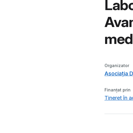
Labo
Avan
medi
Organizator
Asociația 
Finanțat prin
Tineret în 