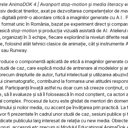
ele AnimaDOK 4 | Avanport stop-motion și media literacy
e
ensiv dedicat tinerilor, axat pe dezvoltarea competențelor de
med
 digitală printr-o abordare critică a imaginilor generate cu A.I.. 
format unic în România, bazat pe experiment direct și compara
lasică
stop-motion
și producția vizuală asistată de AI. Atelierul
, organizați în 3 echipe, fiecare explorând la niveluri diferite re
e, folosind atât tehnici clasice de animație, cât și instrumente
 sau Runway.
ntroduce o componentă aplicată de etică a imaginilor generate c
tudii de caz, care explică modul de antrenare al modelelor și a
precum drepturile de autor, furtul intelectual și utilizarea abuziv
ui cinematografic, contribuind la formarea unei atitudini respons
al. Participanții învață astfel nu doar cum să creeze conținut, ci
, să îl evalueze și să îl folosească în mod conștient, ca actori a
tal complex. Procesul de lucru este ghidat de mentori din domen
ilmului și noilor media, cu accent pe învățarea prin practică. La f
vor fi prezentate în cadrul unor studii de caz, sesiuni publice și t
dicate publicului larg interesat de relația cu new media. Obiectel
coruri, accesorii etc precum și Modulul Educațional AnimaDok 