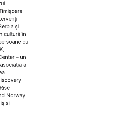
ul
 Timișoara.
ervenții
Serbia și
n cultură în
u persoane cu
K,
Center – un
asociația a
ea
Discovery
Rise
and Norway
iș si