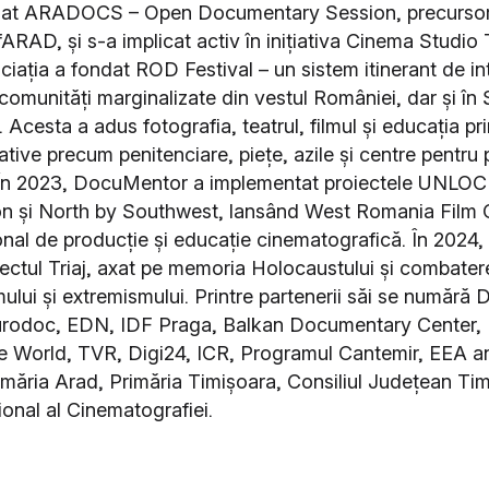
nsat ARADOCS – Open Documentary Session, precursor
 fARAD, și s-a implicat activ în inițiativa Cinema Studio
iația a fondat ROD Festival – un sistem itinerant de int
 comunități marginalizate din vestul României, dar și în 
cesta a adus fotografia, teatrul, filmul și educația pri
native precum penitenciare, piețe, azile și centre pentr
i. În 2023, DocuMentor a implementat proiectele UNLOC
n și North by Southwest, lansând West Romania Film 
onal de producție și educație cinematografică. În 2024, 
oiectul Triaj, axat pe memoria Holocaustului și combater
ului și extremismului. Printre partenerii săi se numără 
rodoc, EDN, IDF Praga, Balkan Documentary Center, 
ne World, TVR, Digi24, ICR, Programul Cantemir, EEA 
rimăria Arad, Primăria Timișoara, Consiliul Județean Tim
ional al Cinematografiei.