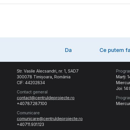
Option
Da
Ce putem fa
Str. Vasile Alecsandri, nr. 1, SAD7
Progra
300078 Timișoara, România
Marți: 
CIF: 44202834
Miercur
Joi: 14
Contact general
contact@centruldeproiecte.ro
Progra
+40787.287.100
Miercur
Comunicare
comunicare@centruldeproiecte.ro
+40711.931.123