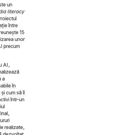
ste un
ia literacy
Proiectul
ție între
 reunește 15
alizarea unor
 AI precum
u AI,
nalizează
ă a
abile în
 și cum să îl
ctivi într-un
iul
inal,
ururi
e realizate,
4 dezvoltat