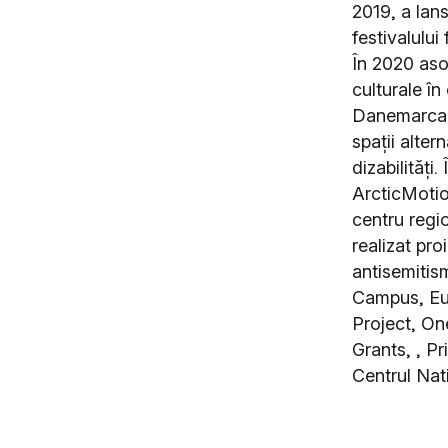
2019, a la
festivalului
În 2020 asoc
culturale în
Danemarca. A
spații alter
dizabilităț
ArcticMotio
centru regi
realizat pr
antisemitism
Campus, Eu
Project, O
Grants, , P
Centrul Nat