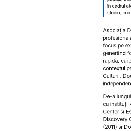
în cadrul at
studiu, cum
Asociația D
profesional
focus pe ex
generând fo
rapidă, care
contextul p
Culturii, Do
independent 
De-a lungul
cu instituț
Center și E
Discovery 
(2011) și D