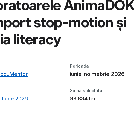
ratoarele AnimaDOK 
port stop-motion și
a literacy
Perioada
DocuMentor
iunie-noimebrie 2026
Suma solicitată
acțiune 2026
99.834 lei