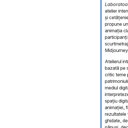
Laboratoar
atelier int
și cetățenie
propune un 
animația c
participanți
scurtmetraj
Midjourney
Atelierul i
bazată pe s
critic teme 
patrimoniul
mediul digit
interpreteze
spațiu digi
animației, f
rezultatele 
ghidate, de
păpuși, de