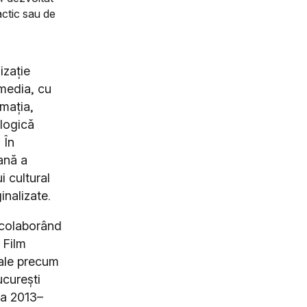
dactic sau de
izație
 media, cu
mația,
ologică
 În
ană a
i cultural
inalizate.
 colaborând
 Film
nale precum
curești
da 2013–