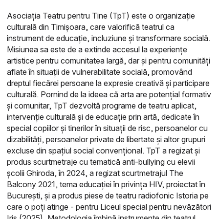
Asociația Teatru pentru Tine (TpT) este o organizație
culturală din Timișoara, care valorifică teatrul ca
instrument de educație, incluziune și transformare socială.
Misiunea sa este de a extinde accesul la experiențe
artistice pentru comunitatea largă, dar și pentru comunități
aflate în situații de vulnerabilitate socială, promovând
dreptul fiecărei persoane la expresie creativă și participare
culturală. Pornind de la ideea că arta are potențial formativ
și comunitar, TpT dezvoltă programe de teatru aplicat,
intervenție culturală și de educație prin artă, dedicate în
special copiilor și tinerilor în situații de risc, persoanelor cu
dizabilități, persoanelor private de libertate și altor grupuri
excluse din spațiul social convențional. TpT a regizat și
produs scurtmetraje cu tematică anti-bullying cu elevii
școlii Ghiroda, în 2024, a regizat scurtmetrajul The
Balcony 2021, tema educației în privința HIV, proiectat în
București, și a produs piese de teatru radiofonic Istoria pe
care o poți atinge - pentru Liceul special pentru nevăzători
Iris (2025), Metodologia îmbină instrumente din teatrul