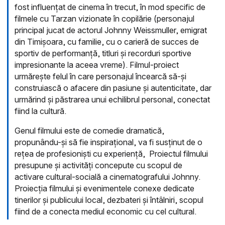
fost influențat de cinema în trecut, în mod specific de
filmele cu Tarzan vizionate în copilărie (personajul
principal jucat de actorul Johnny Weissmuller, emigrat
din Timișoara, cu familie, cu o carieră de succes de
sportiv de performanță, titluri și recorduri sportive
impresionante la aceea vreme). Filmul-proiect
urmărește felul în care personajul încearcă să-și
construiască o afacere din pasiune și autenticitate, dar
urmărind și păstrarea unui echilibrul personal, conectat
fiind la cultură.
Genul filmului este de comedie dramatică,
propunându-și să fie inspirațional, va fi susținut de o
rețea de profesioniști cu experiență, Proiectul filmului
presupune și activități concepute cu scopul de
activare cultural-socială a cinematografului Johnny.
Proiecția filmului și evenimentele conexe dedicate
tinerilor și publicului local, dezbateri și întâlniri, scopul
fiind de a conecta mediul economic cu cel cultural.