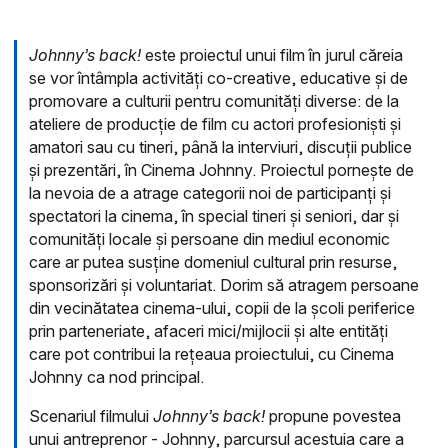
Johnny’s back!
este proiectul unui film în jurul căreia
se vor întâmpla activități co-creative, educative și de
promovare a culturii pentru comunități diverse: de la
ateliere de producție de film cu actori profesioniști și
amatori sau cu tineri, până la interviuri, discuții publice
și prezentări, în Cinema Johnny. Proiectul pornește de
la nevoia de a atrage categorii noi de participanți și
spectatori la cinema, în special tineri și seniori, dar și
comunități locale și persoane din mediul economic
care ar putea susține domeniul cultural prin resurse,
sponsorizări și voluntariat. Dorim să atragem persoane
din vecinătatea cinema-ului, copii de la școli periferice
prin parteneriate, afaceri mici/mijlocii și alte entități
care pot contribui la rețeaua proiectului, cu Cinema
Johnny ca nod principal.
Scenariul filmului
Johnny’s back!
propune povestea
unui antreprenor - Johnny, parcursul acestuia care a