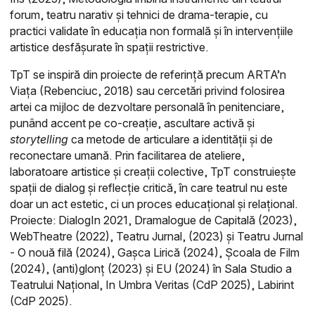
forum, teatru narativ și tehnici de drama-terapie, cu
practici validate în educația non formală și în intervențiile
artistice desfășurate în spații restrictive.
TpT se inspiră din proiecte de referință precum ARTA’n
Viața (Rebenciuc, 2018) sau cercetări privind folosirea
artei ca mijloc de dezvoltare personală în penitenciare,
punând accent pe co-creație, ascultare activă și
storytelling
ca metode de articulare a identității și de
reconectare umană. Prin facilitarea de ateliere,
laboratoare artistice și creații colective, TpT construiește
spații de dialog și reflecție critică, în care teatrul nu este
doar un act estetic, ci un proces educațional și relațional.
Proiecte: DialogIn 2021, Dramalogue de Capitală (2023),
WebTheatre (2022), Teatru Jurnal, (2023) și Teatru Jurnal
- O nouă filă (2024), Gașca Lirică (2024), Școala de Film
(2024), (anti)glonț (2023) și EU (2024) în Sala Studio a
Teatrului Național, In Umbra Veritas (CdP 2025), Labirint
(CdP 2025).