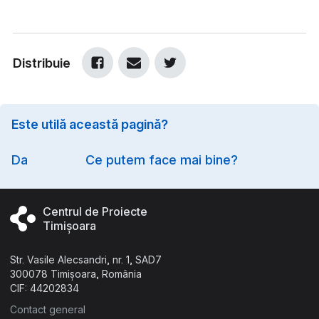
Distribuie
Este utilă această pagină?
Option
Da
Ce putem face mai bine?
Centrul de Proiecte
Timișoara
Str. Vasile Alecsandri, nr. 1, SAD7
300078 Timișoara, România
CIF: 44202834
Contact general