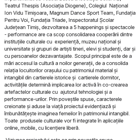
Teatrul Thespis (Asociația Diogene), Colegiul Național
Ion Vidu Timișoara, Magnum Dance Sport Team, Fundația
Pentru Voi, Fundația Triade, Inspectoratul Școlar
Județean Timiș, dezvoltarea a 5 happenings și spectacole
- performance are ca scop consolidarea cooperării dintre
instituțiile culturale cu experiență, muzeu național și
universitate și grupuri de artiști tineri, elevi și studenți, dar și
cu persoanelor dezavantajate. Scopul principal este de a
mări accesul la cultură a noilor generații, de a consolida
relația locuitorilor orașului cu patrimoniul material și
intangibil din cartierele istorice și cartierele dormitor,
activitățile determină implicarea lor activă în co-crearea
artefactelor culturale cu ajutorul tehnologiei și a
performance-urilor. Prin poveștile spuse, caracterele
creionate și aduse la
viață proiectul evidențiază și
îmbunătățește imaginea femeilor în patrimoniul intangibil.
Toate produsele culturale vor fi integrate în aplicațiile
online, mobile, cu licențiere liberă.
Viziunea proiectului este ca prin poveștile spuse,