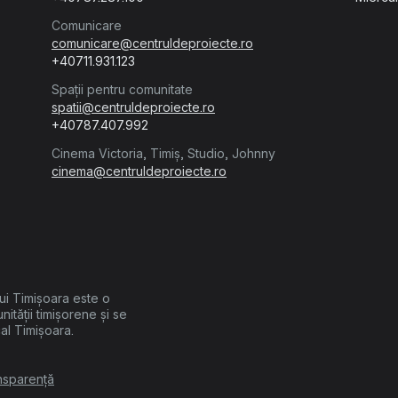
Comunicare
comunicare@centruldeproiecte.ro
+40711.931.123
Spații pentru comunitate
spatii@centruldeproiecte.ro
+40787.407.992
Cinema Victoria, Timiș, Studio, Johnny
cinema@centruldeproiecte.ro
lui Timișoara este o
unității timișorene și se
cal Timișoara.
nsparență