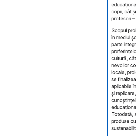
educațional
copii, cât ș
profesori –
Scopul proi
în mediul ș
parte integr
preferințelo
cultură, câ
nevoilor cop
locale, pro
se finalize
aplicabile 
și replicar
cunoștințele
educațional
Totodată, a
produse cul
sustenabilit