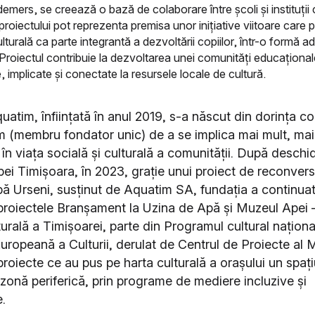
emers, se creează o bază de colaborare între școli și instituții c
 proiectului pot reprezenta premisa unor inițiative viitoare car
lturală ca parte integrantă a dezvoltării copiilor, într-o formă a
. Proiectul contribuie la dezvoltarea unei comunități educațional
e, implicate și conectate la resursele locale de cultură.
uatim, înființată în anul 2019, s-a născut din dorința c
 (membru fondator unic) de a se implica mai mult, mai 
 în viața socială și culturală a comunității. După deschi
ei Timișoara, în 2023, grație unui proiect de reconvers
ă Urseni, susținut de Aquatim SA, fundația a continua
roiectele Branșament la Uzina de Apă și Muzeul Apei –
turală a Timișoarei, parte din Programul cultural națion
uropeană a Culturii, derulat de Centrul de Proiecte al M
proiecte ce au pus pe harta culturală a orașului un spaț
 zonă periferică, prin programe de mediere incluzive și
e.