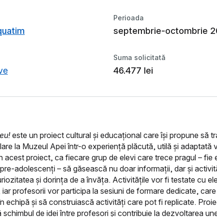
Perioada
quatim
septembrie-octombrie 
Suma solicitată
ve
46.477 lei
eu!
este un proiect cultural și educațional care își propune să 
olare la Muzeul Apei într-o experiență plăcută, utilă și adaptată 
in acest proiect, ca fiecare grup de elevi care trece pragul – fie e
 pre-adolescenți – să găsească nu doar informații, dar și activită
iozitatea și dorința de a învăța. Activitățile vor fi testate cu elev
iar profesorii vor participa la sesiuni de formare dedicate, care 
n echipă și să construiască activități care pot fi replicate. Proie
 schimbul de idei între profesori și contribuie la dezvoltarea une