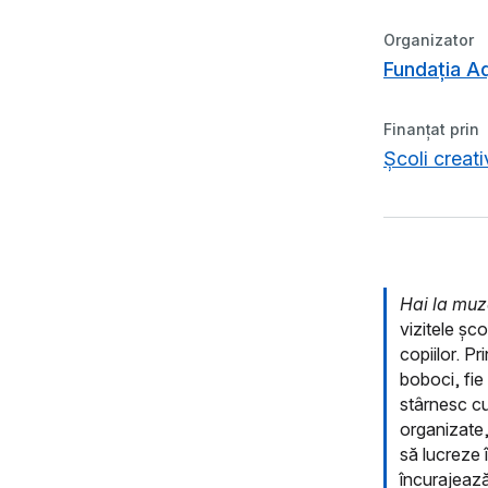
Organizator
Fundația A
Finanțat prin
Școli creati
Hai la muz
vizitele șc
copiilor. Pr
boboci, fie
stârnesc cur
organizate, 
să lucreze î
încurajează