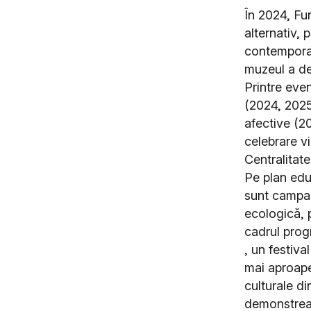
În 2024, Fu
alternativ, 
contemporan
muzeul a dev
Printre eve
(2024, 2025)
afective (2
celebrare vi
Centralitate
Pe plan edu
sunt campani
ecologică, p
cadrul prog
, un festiva
mai aproape 
culturale di
demonstreaz