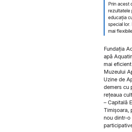
Prin acest d
rezultatele
educația cu
special lor
mai flexibil
Fundația Aq
apă Aquatim
mai eficient
Muzeului Ap
Uzine de Ap
demers cu p
rețeaua cul
– Capitală E
Timișoara, 
nou dintr-o
participativ