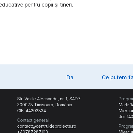
 educative pentru copii și tineri.
Option
Da
Ce putem fa
Str. Vasile Alecsandri, nr. 1, SAD7
Progra
300078 Timișoara, România
Marți: 
CIF: 44202834
Miercur
Joi: 14
Contact general
contact@centruldeproiecte.ro
Progra
+40787.287.100
Miercur