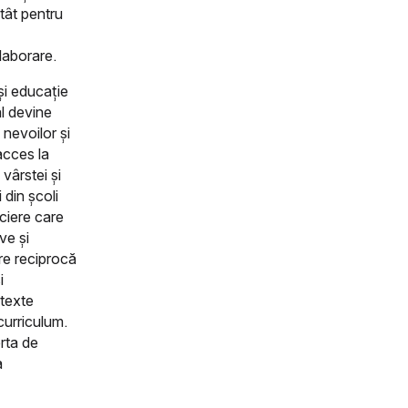
tât pentru
laborare.
și educație
al devine
 nevoilor și
 acces la
vârstei și
 din școli
ciere care
ve și
are reciprocă
i
ntexte
curriculum.
erta de
a