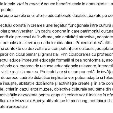
e locale.
Hai la muzeu!
aduce beneficii reale în comunitate – a
i pentru
 și pune bazele unei oferte educaționale durabile, bazate pe co
ectului constă în crearea unei legături funcționale între cultură 
colar preuniversitar. Un cadru concret în care patrimoniul cultur
antă din procesul de învățare, prin activități atractive, adaptate
r actuale ale elevilor și cadrelor didactice. Proiectul oferă atât
t și contexte de dezvoltare a competențelor culturale, adaptate 
iilor din ciclul primar și gimnazial. Prin colaborarea cu profesori
iectul aduce împreună educația formală și cea nonformală, aso
ază prin co-crearea de resurse educaționale relevante, interacti
în vizite reale la muzeu. Proiectul are și o componentă de învăț
e, deoarece cadrele didactice implicate vor putea adapta și folos
 însușite, abilitățile dobândite și activitățile create și în alte co
e, chiar în cazul altor muzee, obiective culturale sau teme din 
ctivitățile dezvoltate pentru grupuri școlare vor fi incluse în of
turale a Muzeului Apei și utilizate pe termen lung, contribuind l
atea proiectului.