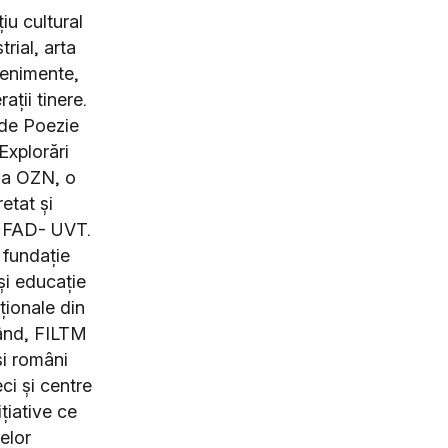
iu cultural
trial, arta
venimente,
ații tinere.
 de Poezie
Explorări
la OZN, o
etat și
or FAD- UVT.
 fundație
și educație
aționale din
rând, FILTM
și români
eci și centre
ițiative ce
elor