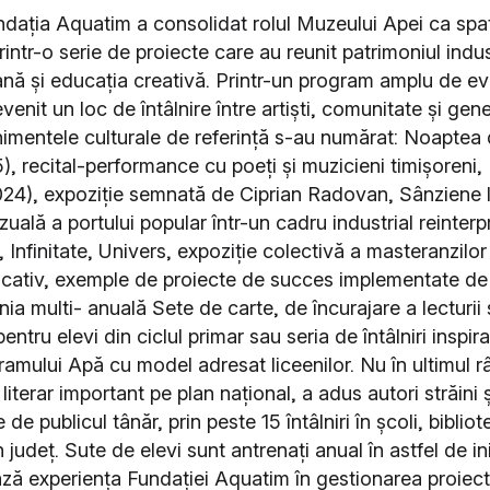
ndația Aquatim a consolidat rolul Muzeului Apei ca spaț
printr-o serie de proiecte care au reunit patrimoniul indus
ă și educația creativă. Printr-un program amplu de e
enit un loc de întâlnire între artiști, comunitate și gener
nimentele culturale de referință s-au numărat: Noaptea
, recital-performance cu poeți și muzicieni timișoreni, 
024), expoziție semnată de Ciprian Radovan, Sânziene 
zuală a portului popular într-un cadru industrial reinterpr
, Infinitate, Univers, expoziție colectivă a masteranzil
cativ, exemple de proiecte de succes implementate de
a multi- anuală Sete de carte, de încurajare a lecturii 
entru elevi din ciclul primar sau seria de întâlniri inspir
ramului Apă cu model adresat liceenilor. Nu în ultimul 
l literar important pe plan național, a adus autori străini 
de publicul tânăr, prin peste 15 întâlniri în școli, bibliot
n județ. Sute de elevi sunt antrenați anual în astfel de in
ă experiența Fundației Aquatim în gestionarea proiect