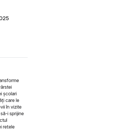
2025
transforme
vârstei
i școlari
ți care le
ii în vizite
să-i sprijine
ctul
i rețele