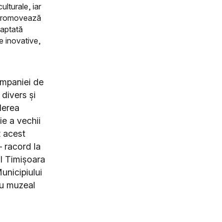
ulturale, iar
e promovează
daptată
e inovative,
ompaniei de
divers și
derea
ie a vechii
t acest
 racord la
al Timișoara
unicipiului
iu muzeal