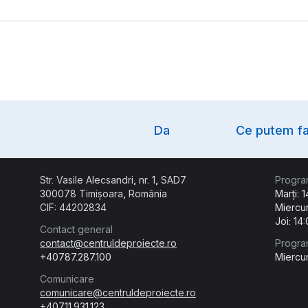
Option
Da
Ce putem fa
Str. Vasile Alecsandri, nr. 1, SAD7
Progra
300078 Timișoara, România
Marți: 
CIF: 44202834
Miercur
Joi: 14
Contact general
contact@centruldeproiecte.ro
Progra
+40787.287.100
Miercur
Comunicare
comunicare@centruldeproiecte.ro
+40711.931.123