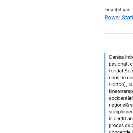
Finanțat prin
Power Stati
Denisa Imbr
pasionat, 
fondat Școa
dans de ca
Horton), cu
kinetoterapi
accidentări
națională ș
și implemen
în cei 10 a
proces de 
concepție l