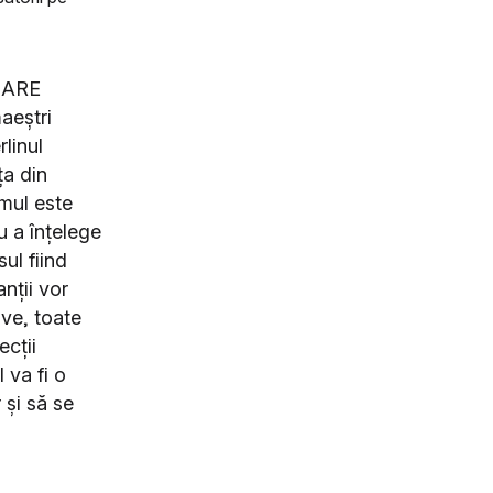
SHARE
maeștri
linul
ța din
amul este
u a înțelege
ul fiind
nții vor
ive, toate
ecții
 va fi o
 și să se