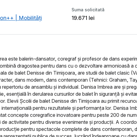
Suma solicitată
on++ | Mobilități
19.671 lei
ea este balerin-dansator, coregraf și profesor de dans experim
combină dragostea pentru dans cu o dezvoltare armonioasă a c
la de balet Denisse din Timișoara, are studii de balet clasic (
racter, dans modern, dans contemporan (Tehnici: Graham, Tay
 repertoriu de ansamblu și individual. Denisa Imbrea are și pregă
e, esențială în derularea cursurilor de balet în siguranță și evita
lor. Elevii Școlii de balet Denisse din Timișoara au primit recun
i internațională pentru rezultatele și performanța lor. Denisa Im
tat concepte coregrafice inovatoare pentru peste 200 de nume
ni de activitate pentru diverse evenimente și producții. A coordo
producție pentru spectacole complete de dans contemporan, d
a reprezentații publice de succes, lucrând îndeaproape cu dans