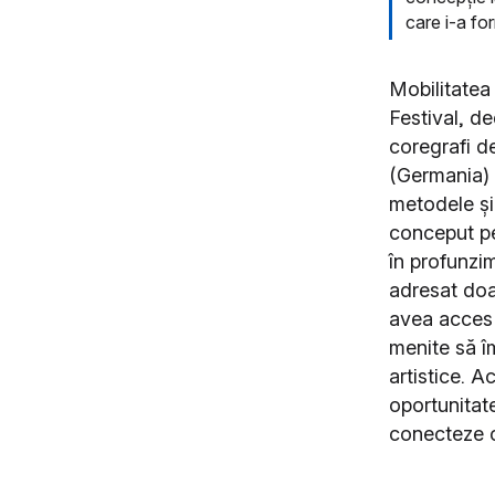
care i-a fo
Mobilitatea
Festival, de
coregrafi de
(Germania) ș
metodele și 
conceput pen
în profunzim
adresat doar
avea acces l
menite să î
artistice. 
oportunitat
conecteze c