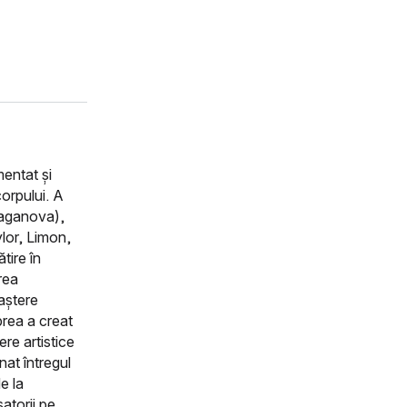
entat și
orpului. A
Vaganova),
lor, Limon,
tire în
rea
oaștere
brea a creat
re artistice
nat întregul
e la
atorii pe