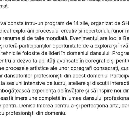
rmat.
 va consta întru-un program de 14 zile, organizat de 
dicat explorării procesului creativ și repertoriului unor 
 renume și de talie mondială. Evenimentul are loc la Ber
i oferă participanților oportunitate de a explora și învă
tehnicile folosite de lideri în domeniul dansului. Progr
tru a dezvolta abilități avansate în coregrafie și pentr
e procesele artistice ale unor coregrafi consacrați, curs
 dansatorilor profesioniști din acest domeniu. Participa
a sesiuni intensive de lucru, ateliere și discuții interact
mbogățească experiența de învățare și să inspire noi dir
Această imersiune completă în lumea dansului profesional
e pentru Denisa Imbrea pentru a-și perfecționa arta, dar
u profesioniști din domeniu.