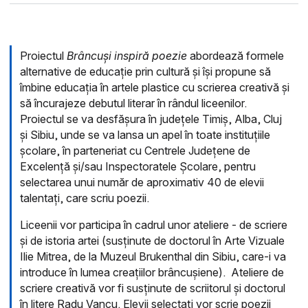
Proiectul
Brâncuși inspiră poezie
abordează formele
alternative de educație prin cultură și își propune să
îmbine educația în artele plastice cu scrierea creativă și
să încurajeze debutul literar în rândul liceenilor.
Proiectul se va desfășura în județele Timiș, Alba, Cluj
și Sibiu, unde se va lansa un apel în toate instituțiile
școlare, în parteneriat cu Centrele Județene de
Excelență și/sau Inspectoratele Școlare, pentru
selectarea unui număr de aproximativ 40 de elevii
talentați, care scriu poezii.
Liceenii vor participa în cadrul unor ateliere - de scriere
și de istoria artei (susținute de doctorul în Arte Vizuale
Ilie Mitrea, de la Muzeul Brukenthal din Sibiu, care-i va
introduce în lumea creațiilor brâncușiene). Ateliere de
scriere creativă vor fi susținute de scriitorul și doctorul
în litere Radu Vancu. Elevii selectați vor scrie poezii