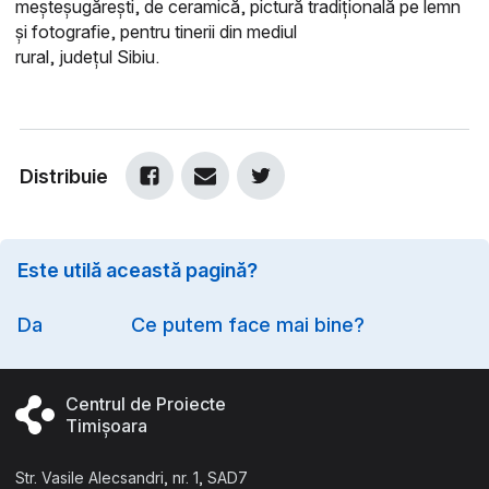
meșteșugărești, de ceramică, pictură tradițională pe lemn
și fotografie, pentru tinerii din mediul
rural, județul Sibiu.
Distribuie
Este utilă această pagină?
Option
Da
Ce putem face mai bine?
Centrul de Proiecte
Timișoara
Str. Vasile Alecsandri, nr. 1, SAD7