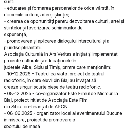
sunt:
- educarea și formarea persoanelor de orice vârstă, în
domeniile culturii, artei și științei;
- crearea de oportunități pentru dezvoltarea culturii, artei și
științelor și favorizarea schimburilor de
experiență;
- promovarea și aplicarea dialogului intercultural și a
pluridisciplinarității.
Asociația Culturală In Ars Veritas a inițiat și implementat
proiecte culturale și educaționale în
județele Alba, Sibiu și Timiș, printre care menționăm:
- 10-12.2026 – Teatrul ca viața, proiect de teatrul
radiofonic, în care elevii din Blaj au învățat să
creeze singuri scurte piese de teatru radiofonic.
- 08-12.2025 - co-organizator Este Filmul de Miercuri la
Blaj, proiect inițiat de Asociația Este Film
din Sibiu, co-finanțat de AFCN
- 08-09.2025 - organizator local al evenimentului Bucurie
în mișcare, proiect de promovare a
sportului de masă