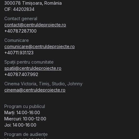
300078 Timișoara, România
CIF: 44202834
Contact general
contact@centruldeproiecte.ro
+40787.287.100
Comunicare
comunicare@centruldeproiecte.ro
+40711.931.123
Spații pentru comunitate
spatii@centruldeproiecte.ro
+40787.407.992
Cinema Victoria, Timiș, Studio, Johnny
cinema@centruldeproiecte.ro
Program cu publicul
Marți: 14:00-16:00
Miercuri: 10:00-12:00
Joi: 14:00-16:00
Program de audiențe