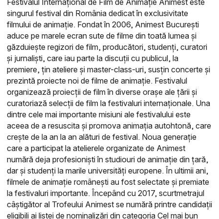
Festivalul Internațional de Film de Animație Animest este
singurul festival din România dedicat în exclusivitate
filmului de animație. Fondat în 2006, Animest București
aduce pe marele ecran sute de filme din toată lumea și
găzduiește regizori de film, producători, studenți, curatori
și jurnaliști, care iau parte la discuții cu publicul, la
premiere, țin ateliere și master-class-uri, susțin concerte și
prezintă proiecte noi de filme de animație. Festivalul
organizează proiecții de film în diverse orașe ale țării și
curatoriază selecții de film la festivaluri internaționale. Una
dintre cele mai importante misiuni ale festivalului este
aceea de a resuscita și promova animația autohtonă, care
crește de la an la an alături de festival. Noua generație
care a participat la atelierele organizate de Animest
numără deja profesioniști în studiouri de animație din țară,
dar și studenți la marile universități europene. În ultimii ani,
filmele de animație românești au fost selectate și premiate
la festivaluri importante. Începând cu 2017, scurtmetrajul
câștigător al Trofeului Animest se numără printre candidații
eligibili ai listei de nominalizări din categoria Cel mai bun