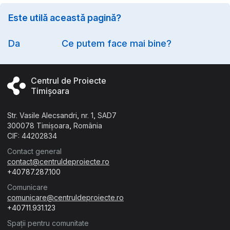
Este utilă această pagină?
Option
Da
Ce putem face mai bine?
Centrul de Proiecte
Timișoara
Str. Vasile Alecsandri, nr. 1, SAD7
300078 Timișoara, România
CIF: 44202834
Contact general
contact@centruldeproiecte.ro
+40787.287.100
Comunicare
comunicare@centruldeproiecte.ro
+40711.931.123
Spații pentru comunitate