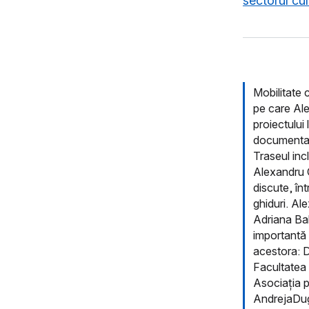
sectorul cu
Mobilitate 
pe care Ale
proiectului 
documentare
Traseul incl
Alexandru 
discute, înt
ghiduri. Ale
Adriana Babe
importantă a
acestora: D
Facultatea 
Asociația 
AndrejaDuga