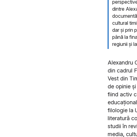
perspective
dintre Alex
documentării
cultural tim
dar și prin
până la fin
regiunii și
Alexandru C
din cadrul F
Vest din Ti
de opinie ș
fiind activ 
educațional
filologie la
literatură 
studii în r
media, cultu