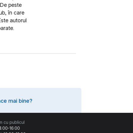
. De peste
b, în care
Este autorul
parate.
ce mai bine?
m cu publicul
14:00-16:00