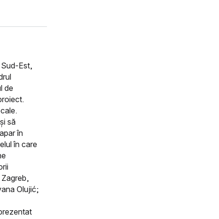
e Sud-Est,
drul
l de
roiect.
ocale.
și să
 apar în
elul în care
ne
rii
n Zagreb,
vana Olujić;
eprezentat