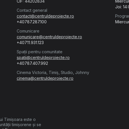
CIF: 44202834
Miercur
Joi: 14
Contact general
contact@centruldeproiecte.ro
Progra
+40787.287.100
Miercur
Comunicare
comunicare@centruldeproiecte.ro
+40711.931.123
Spații pentru comunitate
spatii@centruldeproiecte.ro
+40787.407.992
Cinema Victoria, Timiș, Studio, Johnny
cinema@centruldeproiecte.ro
lui Timișoara este o
unității timișorene și se