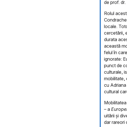
de prof. dr
Rolul acest
Condrache ș
locale. Tot
cercetării,
durata aces
această mob
felul în ca
ignorate: E
punct de co
culturale, i
mobilitate,
cu Adriana 
cultural ca
Mobilitatea
– a
Europei
uitării și d
dar rareori