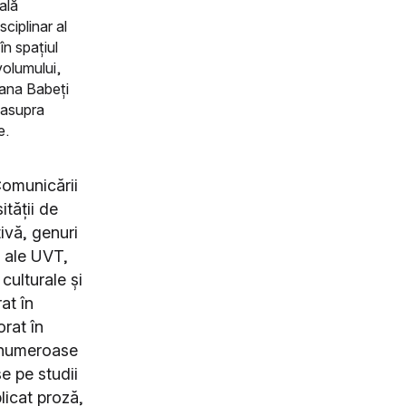
ală
ciplinar al
în spațiul
 volumului,
riana Babeți
v asupra
e.
Comunicării
ității de
ivă, genuri
e ale UVT,
 culturale și
at în
orat în
t numeroase
e pe studii
licat proză,