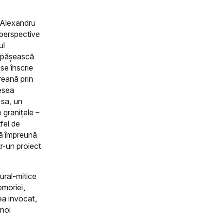
i Alexandru
 perspective
ul
 depășească
 se înscrie
reană prin
desea
 sa, un
 granițele –
tfel de
să împreună
tr-un proiect
ural-mitice
emoriei,
sea invocat,
 noi