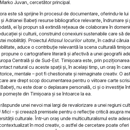
. Marko Juvan, cercetător principal.
ora este să sprijine în procesul de documentare, oferindu-le lu
i Adrianei Babeți resurse bibliografice relevante, îndrumare și
odată, ei își propun să extindă rețeaua de colaborare în domeni
 educației și culturii, construind conexiuni sustenabile care să
tei mobilități. Proiectul
Atlasul locurilor uitate
, în cadrul căruia
ilitate, aduce o contribuție relevantă la scena culturală timișo
re propune o cartografiere literară și afectivă a unei geografii a
uropa Centrală și de Sud-Est. Timișoara este, prin poziționarea
ntact natural cu aceste spații și, în același timp, un oraș în care
storice, mentale – pot fi chestionate și reimaginate creativ. O as
 care are drept scop documentarea pentru o viitoare carte scri
Babeți, nu este doar o deplasare personală, ci și o investiție în
re pornește din Timișoara și se întoarce la ea.
 răspunde unei nevoi mai largi de revalorizare a unei regiuni cult
 Mici
– și creează premisele pentru o reflecție critică asupra m
iversității culturale. Într-un oraș unde multiculturalismul este ade
 contextualizat în mod creativ, o astfel de cercetare poate oferi