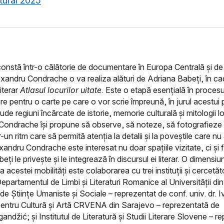
ltural 2025
constă într-o călătorie de documentare în Europa Centrală și d
xandru Condrache o va realiza alături de Adriana Babeți, în ca
literar
Atlasul locurilor uitate
. Este o etapă esențială în procesu
 pentru o carte pe care o vor scrie împreună, în jurul acestui p
ude regiuni încărcate de istorie, memorie culturală și mitologii l
Condrache își propune să observe, să noteze, să fotografieze 
r-un ritm care să permită atenția la detalii și la poveștile care nu
xandru Condrache este interesat nu doar spațiile vizitate, ci și f
ți le privește și le integrează în discursul ei literar. O dimensiu
 acestei mobilități este colaborarea cu trei instituții și cercetăto
epartamentul de Limbi și Literaturi Romanice al Universității di
de Științe Umaniste și Sociale – reprezentat de conf. univ. dr. I
pentru Cultură și Artă CRVENA din Sarajevo – reprezentată de
ndžić; și Institutul de Literatură și Studii Literare Slovene – r