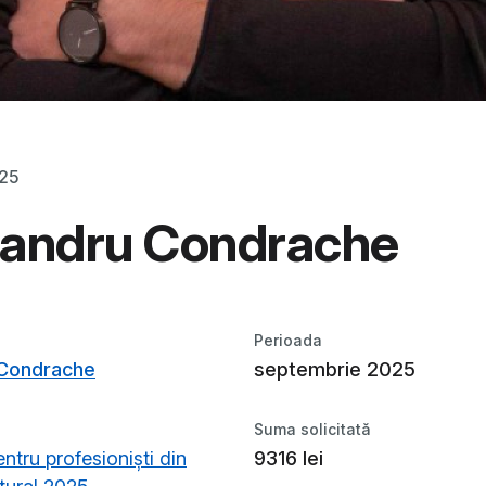
025
xandru Condrache
Perioada
 Condrache
septembrie 2025
Suma solicitată
entru profesioniști din
9316 lei