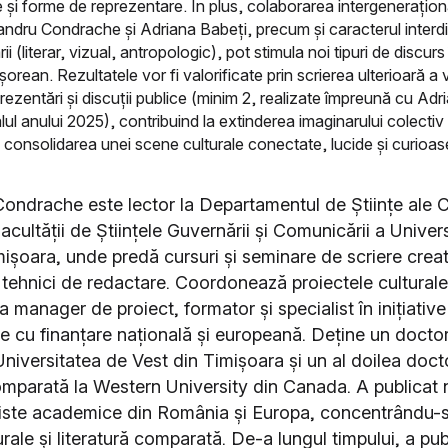
 și forme de reprezentare. În plus, colaborarea intergenerațion
andru Condrache și Adriana Babeți, precum și caracterul interdis
 (literar, vizual, antropologic), pot stimula noi tipuri de discurs 
ișorean. Rezultatele vor fi valorificate prin scrierea ulterioară a
 prezentări și discuții publice (minim 2, realizate împreună cu Ad
alul anului 2025), contribuind la extinderea imaginarului colecti
 la consolidarea unei scene culturale conectate, lucide și curioas
ondrache este lector la Departamentul de Științe ale 
acultății de Științele Guvernării și Comunicării a Univers
mișoara, unde predă cursuri și seminare de scriere creat
i tehnici de redactare. Coordonează proiectele cultural
ca manager de proiect, formator și specialist în inițiative
e cu finanțare națională și europeană. Deține un doctor
 Universitatea de Vest din Timișoara și un al doilea doct
comparată la Western University din Canada. A publica
eviste academice din România și Europa, concentrându-s
rale și literatură comparată. De-a lungul timpului, a pub