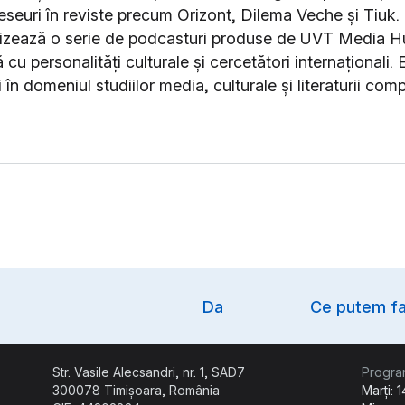
i eseuri în reviste precum Orizont, Dilema Veche și Tiuk
alizează o serie de podcasturi produse de UVT Media Hu
cu personalități culturale și cercetători internaționali. 
 în domeniul studiilor media, culturale și literaturii com
Option
Da
Ce putem fa
Str. Vasile Alecsandri, nr. 1, SAD7
Progra
300078 Timișoara, România
Marți: 