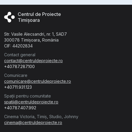
Centrul de Proiecte
Timișoara
Str. Vasile Alecsandri, nr. 1, SAD7
300078 Timișoara, România
CIF: 44202834
Contact general
contact@centruldeproiecte.ro
+40787.287.100
Comunicare
comunicare@centruldeproiecte.ro
+40711.931.123
Spații pentru comunitate
spatii@centruldeproiecte.ro
+40787.407.992
Cinema Victoria, Timiș, Studio, Johnny
cinema@centruldeproiecte.ro