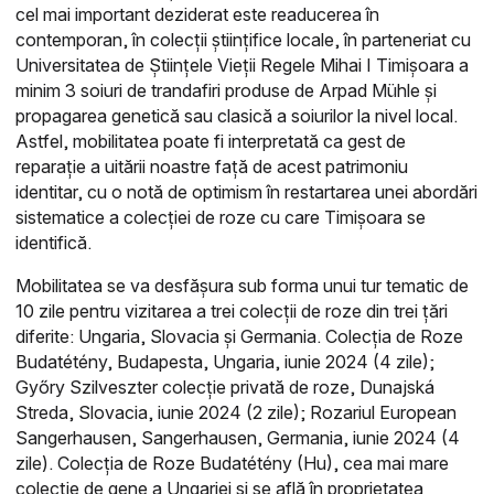
cel mai important deziderat este readucerea în
contemporan, în colecții științifice locale, în parteneriat cu
Universitatea de Științele Vieții Regele Mihai I Timișoara a
minim 3 soiuri de trandafiri produse de Arpad Mühle și
propagarea genetică sau clasică a soiurilor la nivel local.
Astfel, mobilitatea poate fi interpretată ca gest de
reparație a uitării noastre față de acest patrimoniu
identitar, cu o notă de optimism în restartarea unei abordări
sistematice a colecției de roze cu care Timișoara se
identifică.
Mobilitatea se va desfășura sub forma unui tur tematic de
10 zile pentru vizitarea a trei colecții de roze din trei țări
diferite: Ungaria, Slovacia și Germania. Colecția de Roze
Budatétény, Budapesta, Ungaria, iunie 2024 (4 zile);
Győry Szilveszter colecție privată de roze, Dunajská
Streda, Slovacia, iunie 2024 (2 zile); Rozariul European
Sangerhausen, Sangerhausen, Germania, iunie 2024 (4
zile). Colecția de Roze Budatétény (Hu), cea mai mare
colecție de gene a Ungariei și se află în proprietatea