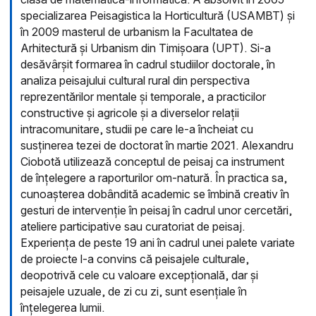
specializarea Peisagistica la Horticultură (USAMBT) și
în 2009 masterul de urbanism la Facultatea de
Arhitectură și Urbanism din Timișoara (UPT). Si-a
desăvârșit formarea în cadrul studiilor doctorale, în
analiza peisajului cultural rural din perspectiva
reprezentărilor mentale și temporale, a practicilor
constructive și agricole și a diverselor relații
intracomunitare, studii pe care le-a încheiat cu
susținerea tezei de doctorat în martie 2021. Alexandru
Ciobotă utilizează conceptul de peisaj ca instrument
de înțelegere a raporturilor om-natură. În practica sa,
cunoașterea dobândită academic se îmbină creativ în
gesturi de intervenție în peisaj în cadrul unor cercetări,
ateliere participative sau curatoriat de peisaj.
Experiența de peste 19 ani în cadrul unei palete variate
de proiecte l-a convins că peisajele culturale,
deopotrivă cele cu valoare excepțională, dar și
peisajele uzuale, de zi cu zi, sunt esențiale în
înțelegerea lumii.