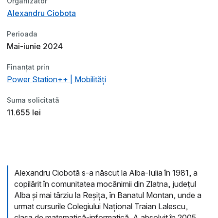
Organizator
Alexandru Ciobota
Perioada
Mai-iunie 2024
Finanțat prin
Power Station++ | Mobilități
Suma solicitată
11.655 lei
Alexandru Ciobotă s-a născut la Alba-Iulia în 1981, a
copilărit în comunitatea mocănimii din Zlatna, județul
Alba și mai târziu la Reșița, în Banatul Montan, unde a
urmat cursurile Colegiului Național Traian Lalescu,
clasa de matematică-informatică. A absolvit în 2005