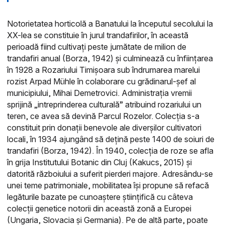
Notorietatea horticolă a Banatului la începutul secolului la
XX-lea se constituie în jurul trandafirilor, în această
perioadă fiind cultivați peste jumătate de milion de
trandafiri anual (Borza, 1942) și culminează cu înființarea
în 1928 a Rozariului Timișoara sub îndrumarea marelui
rozist Arpad Mühle în colaborare cu grădinarul-șef al
municipiului, Mihai Demetrovici. Administrația vremii
sprijină „intreprinderea culturală” atribuind rozariului un
teren, ce avea să devină Parcul Rozelor. Colecția s-a
constituit prin donații benevole ale diverșilor cultivatori
locali, în 1934 ajungând să dețină peste 1400 de soiuri de
trandafiri (Borza, 1942). În 1940, colecția de roze se afla
în grija Institutului Botanic din Cluj (Kakucs, 2015) și
datorită războiului a suferit pierderi majore. Adresându-se
unei teme patrimoniale, mobilitatea își propune să refacă
legăturile bazate pe cunoaștere științifică cu câteva
colecții genetice notorii din această zonă a Europei
(Ungaria, Slovacia și Germania). Pe de altă parte, poate