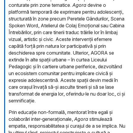
conturate prin zone tematice.
Agora
devine o
platformă temporară de exprimare pentru adolescenți,
structurată în zone precum Peretele Gândurilor, Scena
Spoken Word, Atelierul de Colaj Emoțional sau Cabina
Întrebărilor, prin care tinerii traduc trăirile lor în limbaj
vizual, artistic și civic. Aceste intervenții efemere
capătă forță prin natura lor participativă și prin
deschiderea spre comunitate. Ulterior, AGORA se
extinde în alte spații urbane – în curtea Liceului
Pedagogic și în cartiere urbane periferice, dezvoltând
un ecosistem comunitar pentru implicare civică și
expresie adolescentină. Aceste spații devin medii în
care orașul învață să-și asculte tinerii și să se lase
transformat de energia lor, oferindu-le nu doar loc, ci și
semnificație.
Prin educație non-formală, mentorat între egali și
colaborări inter-generaționale,
Agora
stimulează
empatia, responsabilitatea și curajul de a se implica. Nu
în ultimul rând, proiectul construiește o cultură a