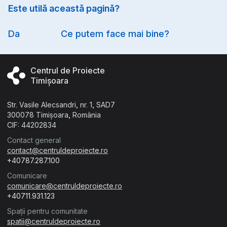
Este utilă această pagină?
Option
Da
Ce putem face mai bine?
Centrul de Proiecte
Timișoara
Str. Vasile Alecsandri, nr. 1, SAD7
300078 Timișoara, România
CIF: 44202834
Contact general
contact@centruldeproiecte.ro
+40787.287.100
Comunicare
comunicare@centruldeproiecte.ro
+40711.931.123
Spații pentru comunitate
spatii@centruldeproiecte.ro