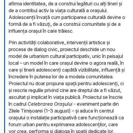
afirma identitatea, de a construi legături cu alți tineri și
de a contribui activ la viața culturală a orașului.
Adolescenții învață cum participarea culturală devine o
formă de a fi văzuți, de a construi comunitate și de a
influența orașul în care trăiesc.
Prin activități colaborative, intervenții artistice și
procese de dialog civic, proiectul deschide un nou
model de urbanism cultural participativ, unic în peisajul
local – un model în care orașul devine o agora reală, în
care și tinerii adolescenți capătă vizibilitate, influență și
încredere în puterea lor de a modela comunitatea.
Proiectul nu doar propune spații pentru adolescenți, ci
și rescrie regulile privind cine are dreptul de a fi văzut,
ascultat și implicat în viața publică. Proiectul se înscrie
în cadrul
Celebrarea Orașului
- eveniment parte din
Zilele Timișoarei (1–3 august) – și aduce în centrul
orașului o instalație participativă care funcționează ca
forum urban pentru exprimarea adolescenților, care
vor crea, performa și dialoga în spații dedicate lor,