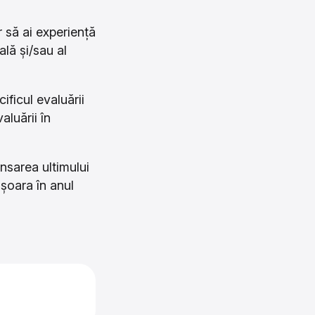
 să ai experiență
lă și/sau al
ificul evaluării
luării în
ansarea ultimului
șoara în anul