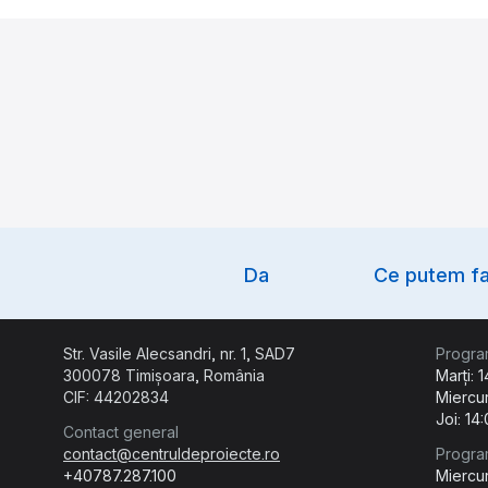
Option
Da
Ce putem fa
Str. Vasile Alecsandri, nr. 1, SAD7
Progra
300078 Timișoara, România
Marți: 
CIF: 44202834
Miercur
Joi: 14
Contact general
contact@centruldeproiecte.ro
Progra
+40787.287.100
Miercur