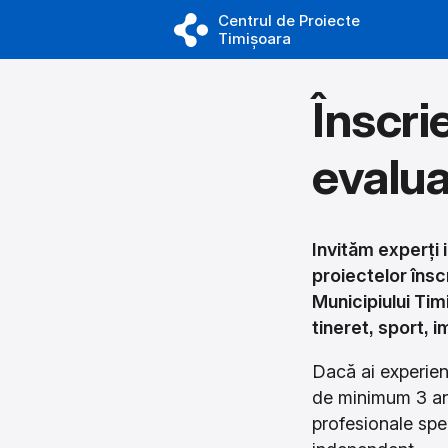
Centrul de Proiecte
Timișoara
Înscri
evalua
Invităm experți 
proiectelor însc
Municipiului Tim
tineret, sport, i
Dacă ai experien
de minimum 3 ani
profesionale spe