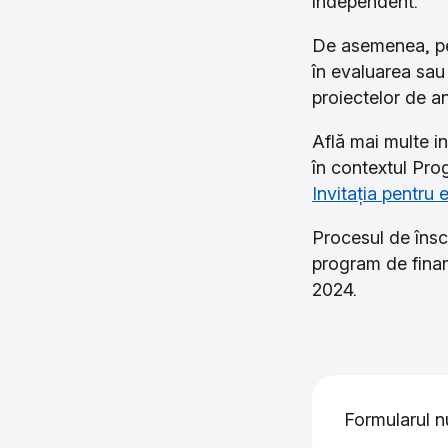
independent.
De asemenea, pen
în evaluarea sau
proiectelor de an
Află mai multe in
în contextul Pro
Invitația pentru 
Procesul de înscr
program de finan
2024.
Formularul nu