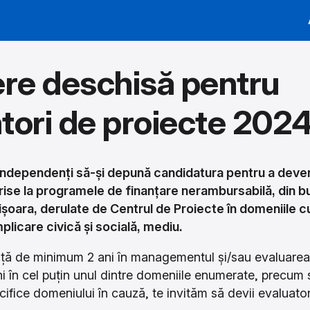
ere deschisă pentru
tori de proiecte 202
independenți să-și depună candidatura pentru a deveni
rise la programele de finanțare nerambursabilă, din bu
ișoara, derulate de Centrul de Proiecte în domeniile c
mplicare civică și socială, mediu.
ță de minimum 2 ani în managementul și/sau evaluarea 
 în cel puțin unul dintre domeniile enumerate, precum
cifice domeniului în cauză, te invităm să devii evaluato