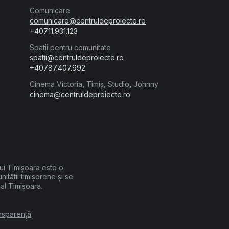
Comunicare
comunicare@centruldeproiecte.ro
+40711.931.123
Spații pentru comunitate
spatii@centruldeproiecte.ro
+40787.407.992
Cinema Victoria, Timiș, Studio, Johnny
cinema@centruldeproiecte.ro
lui Timișoara este o
unității timișorene și se
cal Timișoara.
nsparență