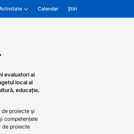
Activitate
Calendar
Știri
4
 evaluatori ai
getul local al
ultură, educație,
de proiecte și
 și competențele
r de proiecte