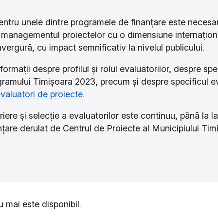
tru unele dintre programele de finanțare este necesar
 managementul proiectelor cu o dimensiune internaționa
vergură, cu impact semnificativ la nivelul publicului.
formații despre profilul și rolul evaluatorilor, despre spec
gramului Timișoara 2023, precum și despre specificul eva
evaluatori de proiecte
.
iere și selecție a evaluatorilor este continuu, până la l
țare derulat de Centrul de Proiecte al Municipiului Timi
 mai este disponibil.