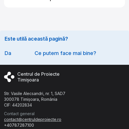
Technical stuff
Este utilă această pagină?
Option
Da
Ce putem face mai bine?
Centrul de Proiecte
Timișoara
Str. Vasile Alecsandri, nr. 1, SAD7
300078 Timișoara, România
CIF: 44202834
Contact general
contact@centruldeproiecte.ro
+40787.287.100