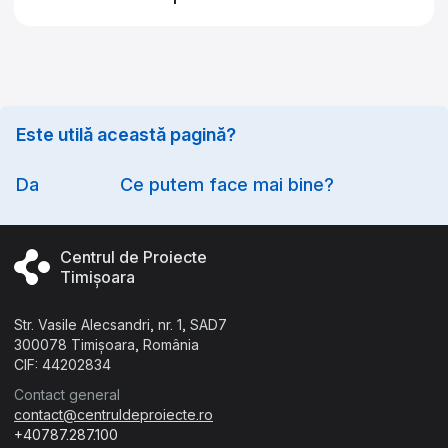
Technical stuff
Este utilă această pagină?
Option
Da
Ce putem face mai bine?
Centrul de Proiecte
Timișoara
Str. Vasile Alecsandri, nr. 1, SAD7
300078 Timișoara, România
CIF: 44202834
Contact general
contact@centruldeproiecte.ro
+40787.287.100