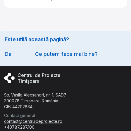
Technical stuff
Este utilă această pagină?
Option
Da
Ce putem face mai bine?
Centrul de Proiecte
Timișoara
Str. Vasile Alecsandri, nr. 1, SAD7
300078 Timișoara, România
CIF: 44202834
Contact general
contact@centruldeproiecte.ro
+40787.287.100