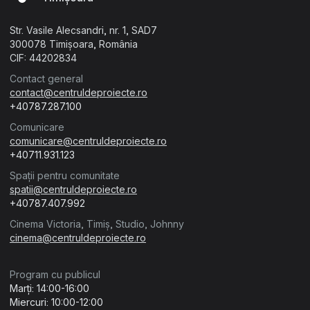
Str. Vasile Alecsandri, nr. 1, SAD7
300078 Timișoara, România
CIF: 44202834
Contact general
contact@centruldeproiecte.ro
+40787.287.100
Comunicare
comunicare@centruldeproiecte.ro
+40711.931.123
Spații pentru comunitate
spatii@centruldeproiecte.ro
+40787.407.992
Cinema Victoria, Timiș, Studio, Johnny
cinema@centruldeproiecte.ro
Program cu publicul
Marți: 14:00-16:00
Miercuri: 10:00-12:00